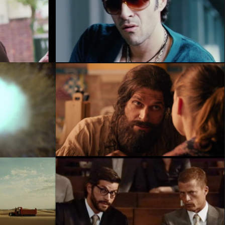
MÄNNERHERZEN UND DIE GANZ
E SERIE
GANZ GROSSE LIEBE
en
Video abspielen
IL
ROBIN HOOD & ICH
en
Video abspielen
 - EL MEKTOUB
KEINOHRHASEN