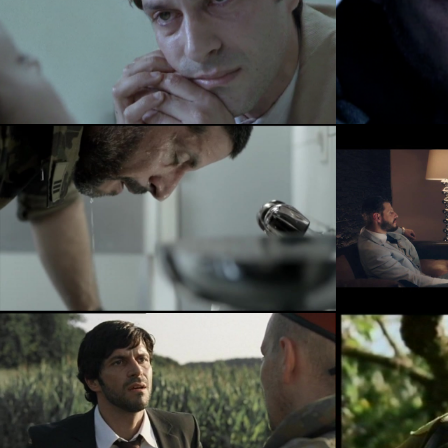
TATORT -
MASSERBERG
Video abspielen
STÄRKE 6
FÜ
Video abspielen
VULKAN