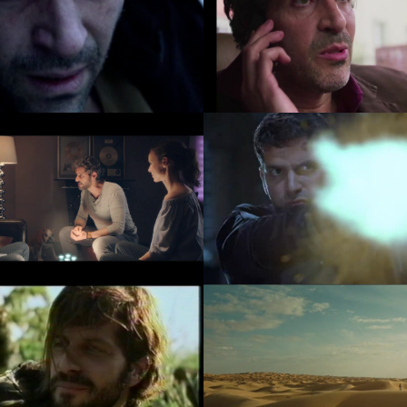
 DIE WAHRHEIT STIRBT
DAS PUBERTIER - DI
ZULETZT
Video abspiel
Video abspielen
R EMMA & EWIG
RESDIDENT EV
Video abspielen
Video abspiel
BAAL
TAXIPHONE