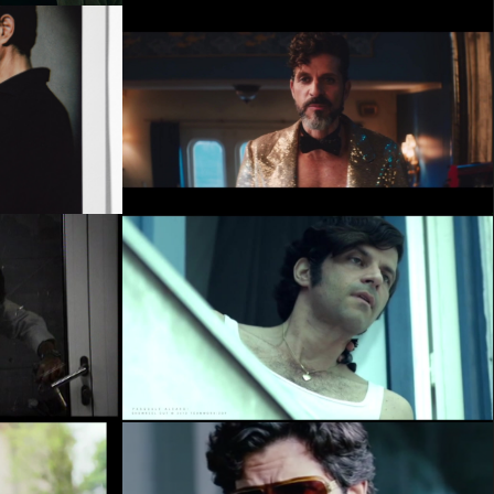
ICH WAR NOCH NIEMALS IN NEW
OODS 2021
YORK
en
Video abspielen
ZTEN TAGE
MÜNCHEN 72 - DAS ATTENTAT
R
Video abspielen
en