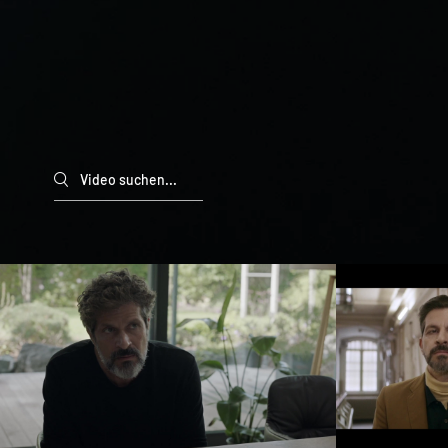
Search videos
BIS ZUR WAHRHEIT
T
Video abspielen