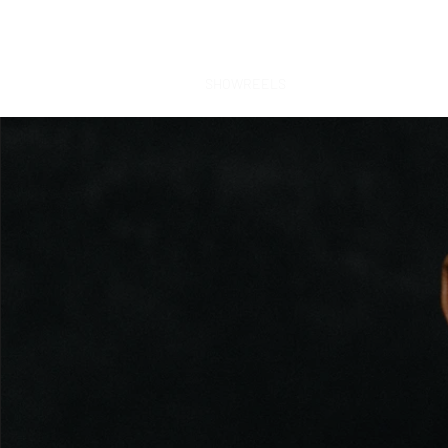
PASQUALE ALEARDI
WELCOME
NEWS
SHOWREELS
MUSIC
PASQUALE A