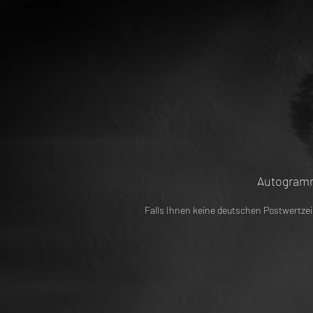
Autogramm
Falls Ihnen keine deutschen Postwertzei