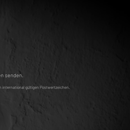
en senden.
 international gültigen Postwertzeichen.